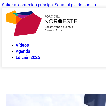
Saltar al contenido principal
Saltar al pie de página
Vídeos
Agenda
Edición 2025